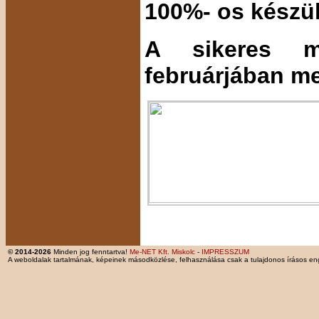
100%- os készül
A sikeres m
februárjában me
© 2014-2026
Minden jog fenntartva!
Me-NET Kft. Miskolc
-
IMPRESSZUM
A weboldalak tartalmának, képeinek másodközlése, felhasználása csak a tulajdonos írásos en