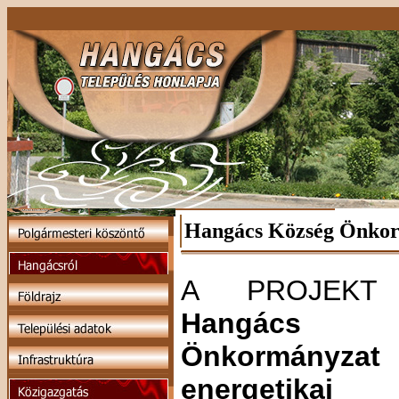
Hangács Község Önkorm
A PROJEKT 
Hangács K
Önkormányzat
energetikai