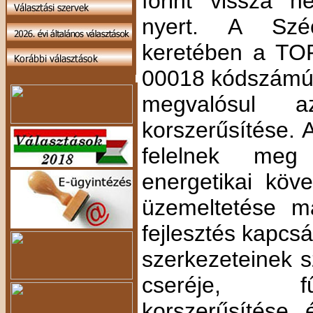
forint vissza n
nyert. A Szé
keretében a TOP
00018 kódszámú 
megvalósul a
korszerűsítése. 
felelnek me
energetikai köv
üzemeltetése ma
fejlesztés kapcsá
szerkezeteinek s
cseréje, fű
korszerűsítése 