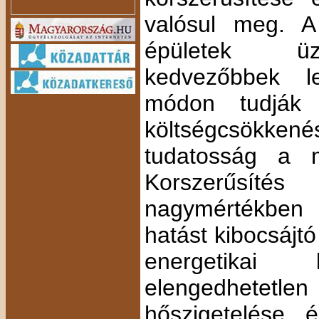
valósul meg. A
épületek üze
kedvezőbbek l
módon tudják 
költségcsökke
tudatosság a 
Korszerűsítés
nagymértékbe
hatást kibocsájt
energetikai 
elengedhetetlen
hőszigetelése, 