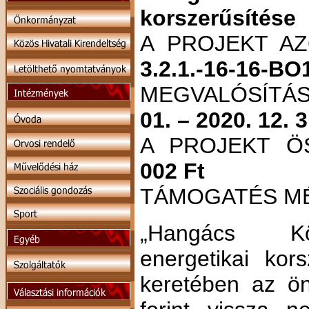
korszerűsítése
A PROJEKT A
3.2.1.-16-16-BO
MEGVALÓSÍTÁ
01. – 2020. 12. 3
A PROJEKT Ö
002 Ft
TÁMOGATÉS M
„Hangács Kö
energetikai kor
keretében az ö