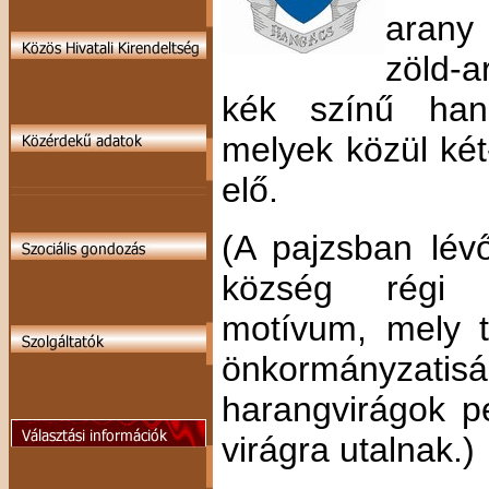
arany 
zöld-a
kék színű hang
melyek közül két-
elő.
(A pajzsban lév
község régi p
motívum, mely t
önkormányzatisá
harangvirágok p
virágra utalnak.)