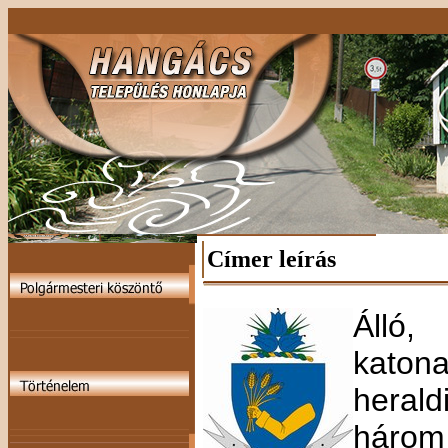
Címer leírás
Álló,
katona
heral
három