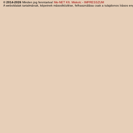
© 2014-2026
Minden jog fenntartva!
Me-NET Kft. Miskolc
-
IMPRESSZUM
A weboldalak tartalmának, képeinek másodközlése, felhasználása csak a tulajdonos írásos en