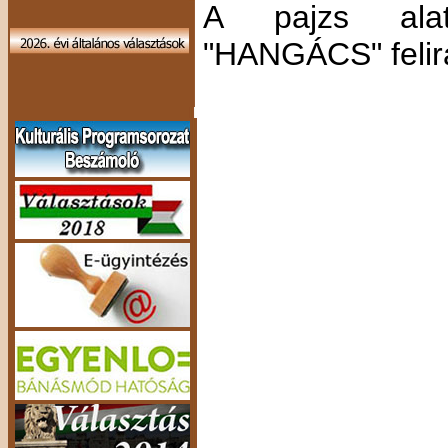
A pajzs alat
"HANGÁCS" felira