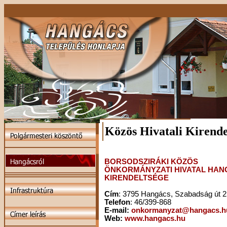
Közös Hivatali Kirende
BORSODSZIRÁKI KÖZÖS
ÖNKORMÁNYZATI HIVATAL HAN
KIRENDELTSÉGE
Cím
: 3795 Hangács, Szabadság út 2
Telefon
: 46/399-868
E-mail:
onkormanyzat@hangacs.h
Web:
www.hangacs.hu