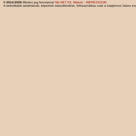
© 2014-2026
Minden jog fenntartva!
Me-NET Kft. Miskolc
-
IMPRESSZUM
A weboldalak tartalmának, képeinek másodközlése, felhasználása csak a tulajdonos írásos en