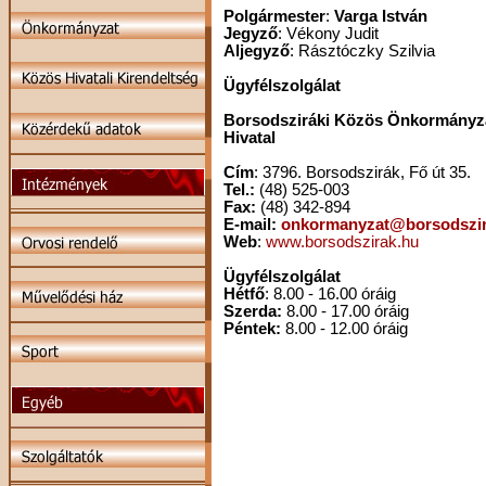
Polgármester
:
Varga István
Jegyző
: Vékony Judit
Aljegyző
: Rásztóczky Szilvia
Ügyfélszolgálat
Borsodsziráki Közös Önkormányz
Hivatal
Cím
: 3796. Borsodszirák, Fő út 35.
Tel.:
(48) 525-003
Fax:
(48) 342-894
E-mail:
onkormanyzat@borsodszir
Web
:
www.borsodszirak.hu
Ügyfélszolgálat
Hétfő
: 8.00 - 16.00 óráig
Szerda:
8.00 - 17.00 óráig
Péntek:
8.00 - 12.00 óráig