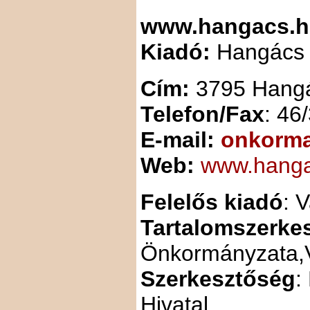
www.hangacs.hu
Kiadó:
Hangács 
Cím:
3795 Hangá
Telefon/Fax
: 46
E-mail:
onkorm
Web:
www.hanga
Felelős kiadó
: 
Tartalomszerkes
Önkormányzata,V
Szerkesztőség
:
Hivatal