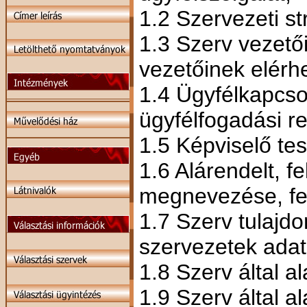
1.2 Szervezeti st
1.3 Szerv vezető
vezetőinek elérh
1.4 Ügyfélkapcsol
ügyfélfogadási r
1.5 Képviselő tes
1.6 Alárendelt, f
megnevezése, fel
1.7 Szerv tulajd
szervezetek adat
1.8 Szerv által a
1.9 Szerv által al