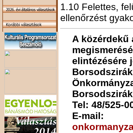
1.10 Felettes, fe
ellenőrzést gyak
A közérdekű 
megismerésér
elintézésére 
Borsodszirák
Önkormányzat
Borsodszirák,
Tel: 48/525-0
E-mail:
onkormanyza