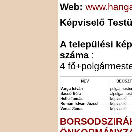
Web:
www.hanga
Képviselő Testü
A települési kép
száma
:
4 fő+polgármest
NÉV
BEOSZ
Varga István
polgármeste
Bacsó Béla
alpolgármest
Helle Tamás
képviselő
Román István József
képviselő
Veres János
képviselő
BORSODSZIRÁ