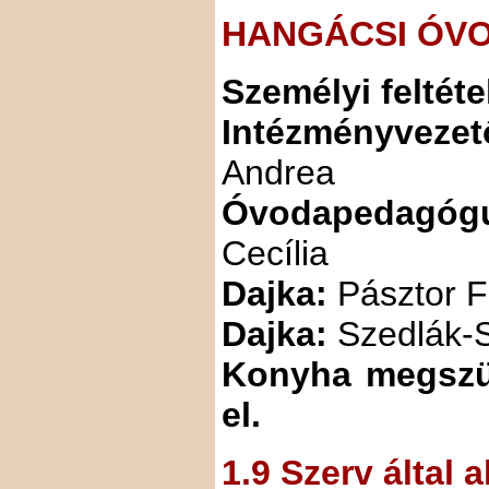
HANGÁCSI ÓV
Személyi feltéte
Intézményvezet
Andrea
Óvodapedagóg
Cecília
Dajka:
Pásztor F
Dajka:
Szedlák-
Konyha megszü
el.
1.9 Szerv által a