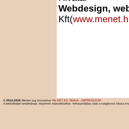
Webdesign, web
Kft(
www.menet.h
© 2014-2026
Minden jog fenntartva!
Me-NET Kft. Miskolc
-
IMPRESSZUM
A weboldalak tartalmának, képeinek másodközlése, felhasználása csak a tulajdonos írásos en