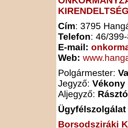
ÖNKORMÁNYZAT
KIRENDELTSÉ
Cím
: 3795 Hang
Telefon
: 46/399
E-mail:
onkorm
Web:
www.hanga
Polgármester:
Va
Jegyző:
Vékony 
Aljegyző:
Rásztó
Ügyfélszolgálat
Borsodsziráki 