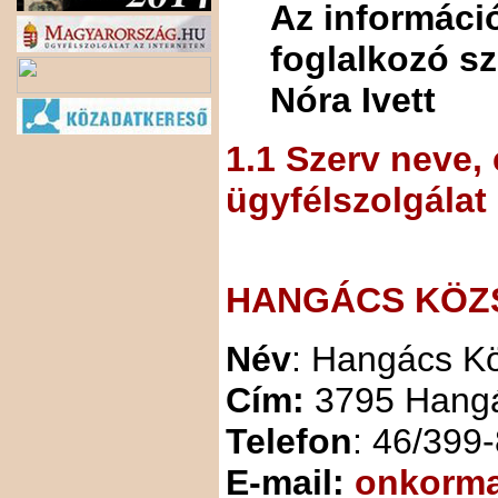
Az informáci
foglalkozó s
Nóra Ivett
1.
1 Szerv neve, 
ügyfélszolgálat
HANGÁCS KÖZ
Név
: Hangács K
Cím:
3795 Hangá
Telefon
: 46/399
E-mail:
onkorm