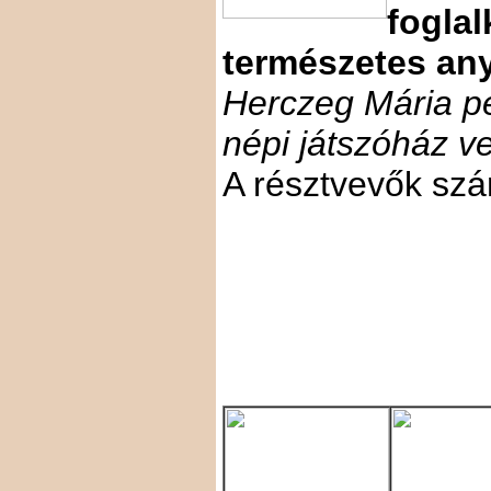
fogla
természetes an
Herczeg Mária p
népi játszóház 
A résztvevők szá