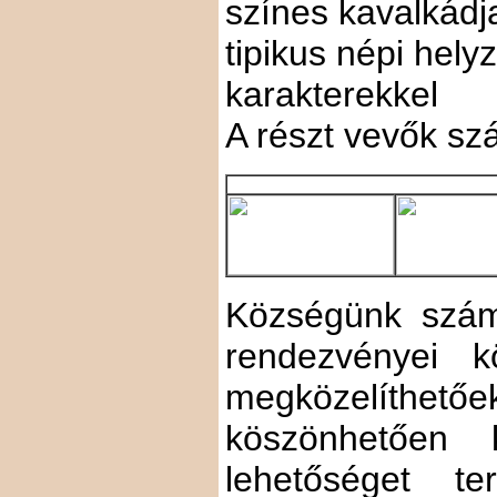
színes kavalkádj
tipikus népi hel
karakterekkel
A részt vevők sz
Községünk számá
rendezvényei 
megközelíthető
köszönhetően k
lehetőséget t