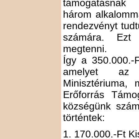
támogatásnak 
három alkalomma
rendezvényt tudt
számára. Ezt
megtenni.
Így a 350.000.-
amelyet az 
Minisztériuma,
Erőforrás Támo
községünk számá
történtek:
1. 170.000.-Ft K