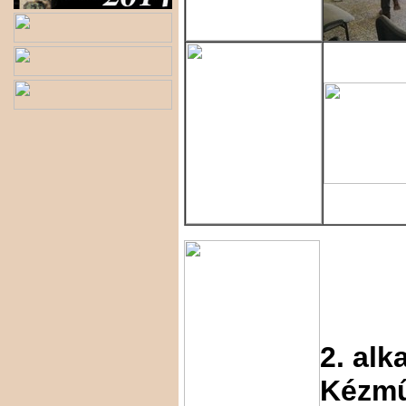
2. alk
Kézmű