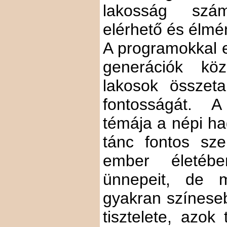
lakosság szá
elérhető és élmé
A programokkal e
generációk köz
lakosok összeta
fontosságát. 
témája a népi h
tánc fontos sze
ember életéb
ünnepeit, de m
gyakran színese
tisztelete, azok