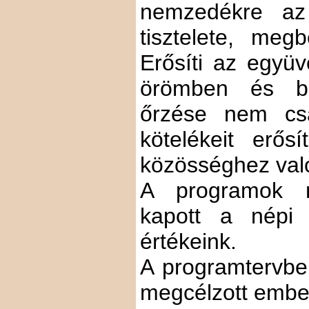
nemzedékre a
tisztelete, meg
Erősíti az együv
örömben és b
őrzése nem cs
kötelékeit erő
közösséghez való 
A programok m
kapott a népi 
értékeink.
A programtervben
megcélzott embe