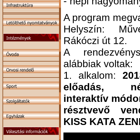
- népi hagyomán
A program megva
Helyszín: Mű
Rákóczi út 12.
A rendezvénys
alábbiak voltak:
1. alkalom:
201
előadás, né
interaktív módo
résztvevő ve
KISS KATA ZENE