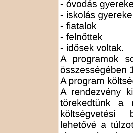
- óvodás gyerek
- iskolás gyereke
- fiatalok
- felnőttek
- idősek voltak.
A programok so
összességében 18
A program költsé
A rendezvény ki
törekedtünk a m
költségvetési
lehetővé a túlzot