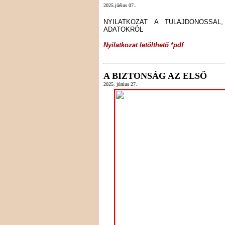
2025.júéius 07..
NYILATKOZAT A TULAJDONOSSA
ADATOKRÓL
Nyilatkozat letölthető *pdf
A BIZTONSÁG AZ ELSŐ
2025. június 27.