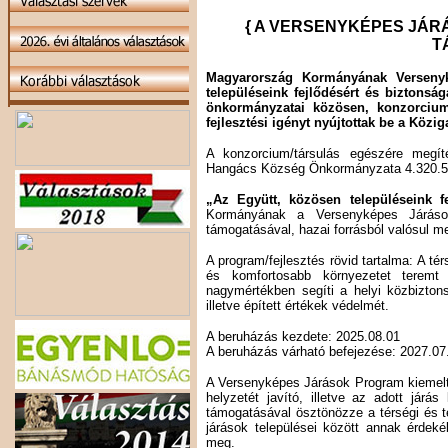
{ A VERSENYKÉPES JÁ
T
Magyarország Kormányának Versenyk
településeink fejlődésért és biztonsá
önkormányzatai közösen, konzorcium
fejlesztési igényt nyújtottak be a Közi
A konzorcium/társulás egészére megíté
Hangács Község Önkormányzata 4.320.54
„Az Együtt, közösen településeink fe
Kormányának a Versenyképes Járások
támogatásával, hazai forrásból valósul m
A program/fejlesztés rövid tartalma: A t
és komfortosabb környezetet teremt
nagymértékben segíti a helyi közbizton
illetve épített értékek védelmét.
A beruházás kezdete: 2025.08.01
A beruházás várható befejezése: 2027.07
A Versenyképes Járások Program kiemelt c
helyzetét javító, illetve az adott járá
támogatásával ösztönözze a térségi és 
járások települései között annak érdek
meg.