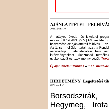
AJÁNLATTÉTELI FELHÍVÁ
2025. április 10.
A hatályos óvoda- és iskolatej progra
módosított 19/2021. (V.5.) AM rendelet (t
beszerzése az ajánlattételi felhívás 1. s
Az 1. sz. melléklet tartalmazza a Rendel
azonosítóját, Feladatellátási hely 
intézményenként kiosztandó termék
gyakoriságát és azok mennyiségét.
Továb
Új ajánlattételi felhívás
//
1.sz. mellékle
HIRDETMÉNY: Legeltetési tila
2025. április 1.
Borsodszirá
Hegymeg, Irot