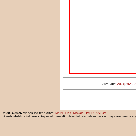
Archívum:
2024
|
2023
|
© 2014-2026
Minden jog fenntartva!
Me-NET Kft. Miskolc
-
IMPRESSZUM
A weboldalak tartalmának, képeinek másodközlése, felhasználása csak a tulajdonos írásos en