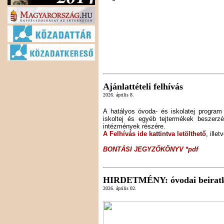
Ajánlattételi felhívás
2026. április 8.
A hatályos óvoda- és iskolatej program 
iskoltej és egyéb tejtermékek beszerzés
intézmények részére.
A Felhívás ide kattintva letölthető
, ille
BONTÁSI JEGYZŐKÖNYV *pdf
HIRDETMÉNY
: óvodai beirat
2026. április 02.