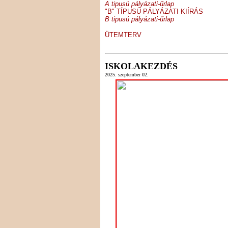
A tipusú pályázati-űrlap
"B" TÍPUSÚ PÁLYÁZATI KIÍRÁS
B tipusú pályázati-űrlap
ÜTEMTERV
ISKOLAKEZDÉS
2025. szeptember 02.