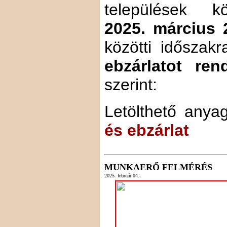
települések kö
2025. március 
közötti időszakr
ebzárlatot ren
szerint:
Letölthető anya
és ebzárlat
MUNKAERŐ FELMÉRÉS
2025. február 04.